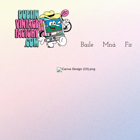
Baile
Mná
Fir