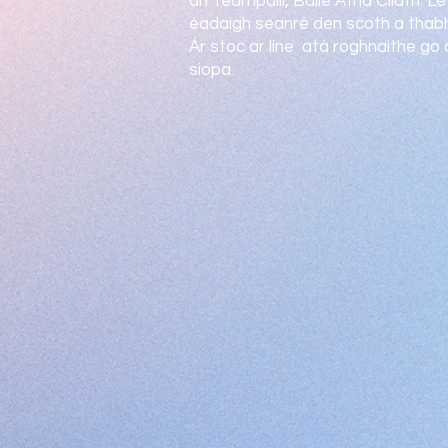
an Teampaill, Baile Átha Cliath. Le
éadaigh seanré den scoth a thabh
Ár stoc ar líne atá roghnaithe go 
siopa.