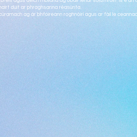
 breis agus deich mbliana ag obair lenár soláthróirí Is é an 
airt duit ar phraghsanna réasúnta.
cúramach ag ár bhfoireann roghnóirí agus ar fáil le ceannach