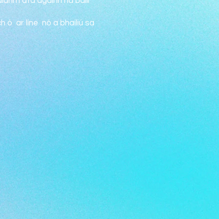
aidhm atá againn ná baill
 ó ar líne nó a bhailiú sa