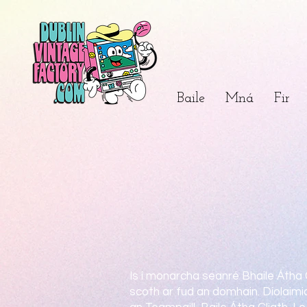
Baile
Mná
Fir
Is í monarcha seanré Bhaile Átha 
scoth ar fud an domhain. Díolaimid