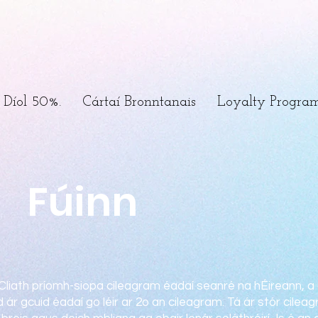
Díol 50%.
Cártaí Bronntanais
Loyalty Progra
Fúinn
Cliath príomh-siopa cileagram éadaí seanré na hÉireann, a
 ár gcuid éadaí go léir ar 2o an cileagram. Tá ár stór cileag