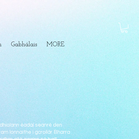
m
Gabhálais
MORE
 dhíolann éadaí seanré den
ram lonnaithe i gcroílár Bharra