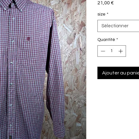
Prix
21,00 €
size
*
Sélectionner
Quantité
*
Ajouter au pani