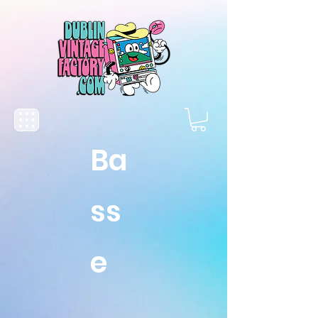
Ba
ss
e