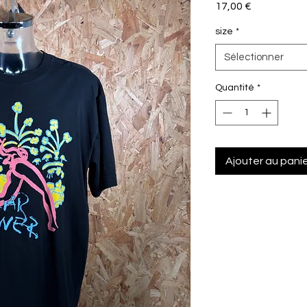
Prix
17,00 €
size
*
Sélectionner
Quantité
*
Ajouter au pani