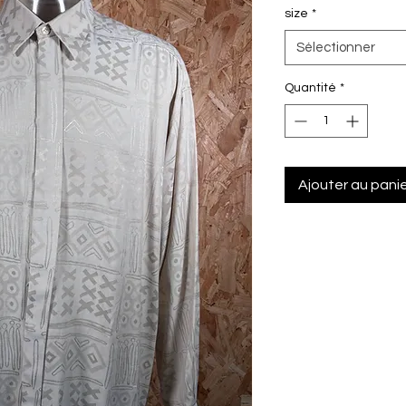
size
*
Sélectionner
Quantité
*
Ajouter au pani