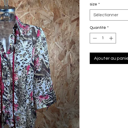
size
*
Sélectionner
Quantité
*
Ajouter au pani