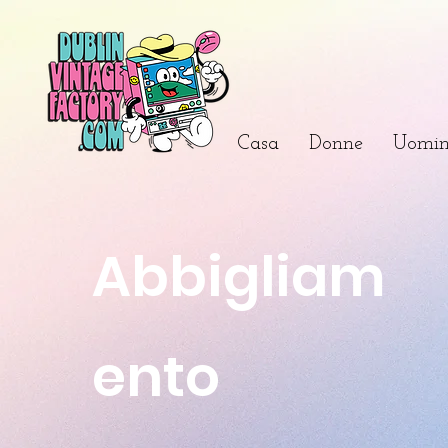
Casa
Donne
Uomin
Abbigliam
ento