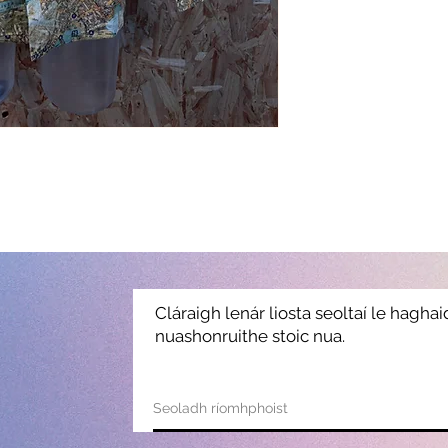
Cláraigh lenár liosta seoltaí le hagha
nuashonruithe stoic nua.