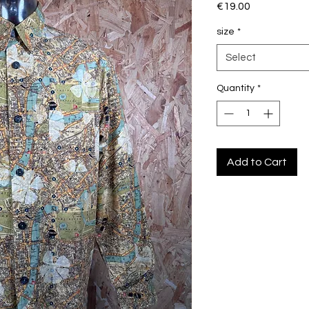
Price
€19.00
size
*
Select
Quantity
*
Add to Cart