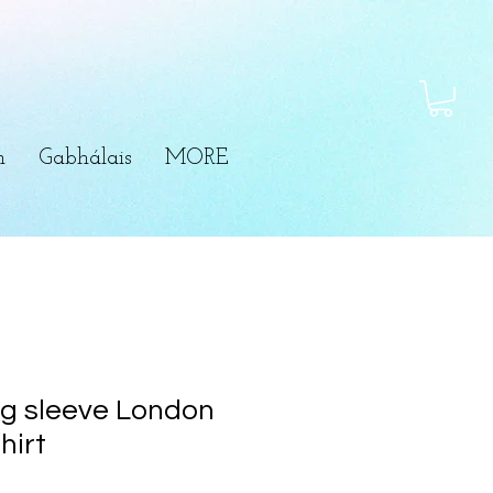
m
Gabhálais
MORE
g sleeve London
hirt