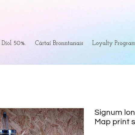
Díol 50%.
Cártaí Bronntanais
Loyalty Progra
Signum lon
Map print s