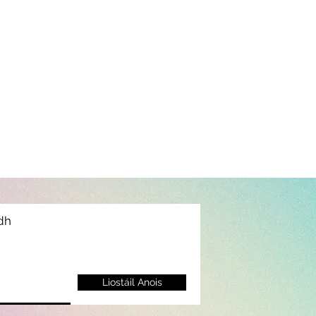
idh
Liostáil Anois