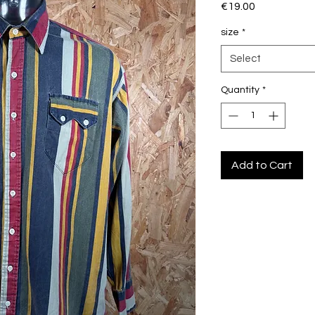
Price
€19.00
size
*
Select
Quantity
*
Add to Cart