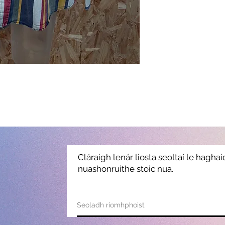
Cláraigh lenár liosta seoltaí le hagha
nuashonruithe stoic nua.