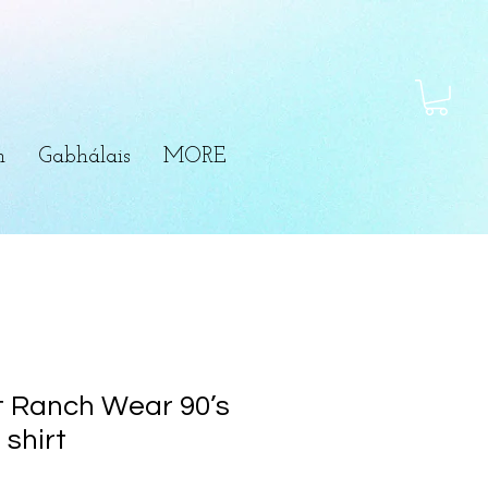
m
Gabhálais
MORE
 Ranch Wear 90’s
 shirt