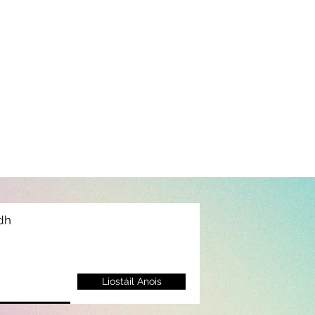
idh
Liostáil Anois