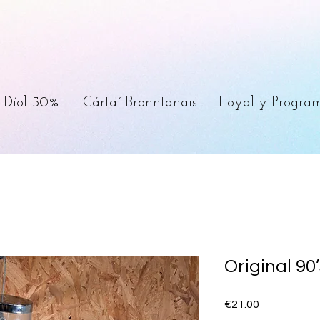
Díol 50%.
Cártaí Bronntanais
Loyalty Progra
Original 90
Price
€21.00