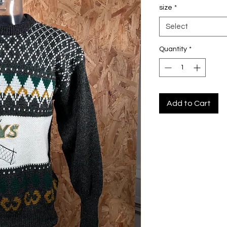
size
*
Select
Quantity
*
Add to Cart