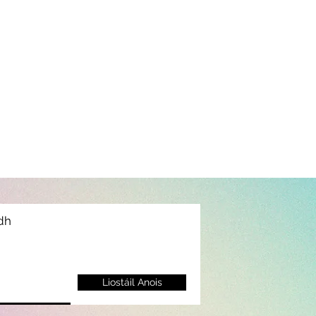
idh
Liostáil Anois