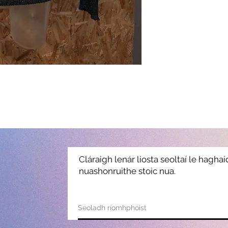
Cláraigh lenár liosta seoltaí le hagha
nuashonruithe stoic nua.