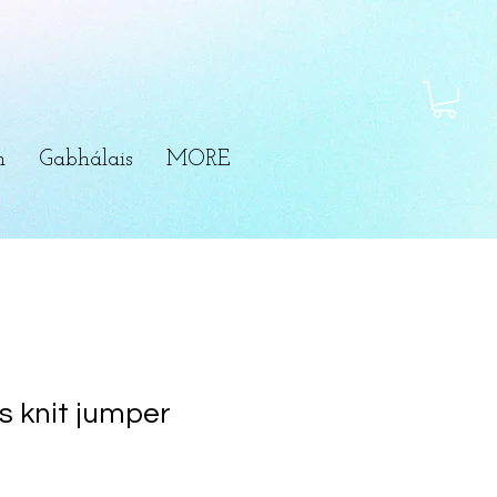
m
Gabhálais
MORE
’s knit jumper