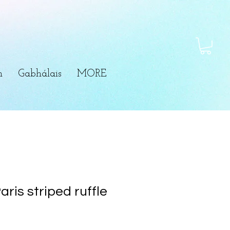
m
Gabhálais
MORE
ris striped ruffle