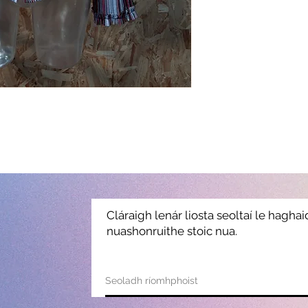
Cláraigh lenár liosta seoltaí le hagha
nuashonruithe stoic nua.