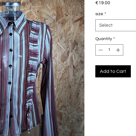
Price
€19.00
size
*
Select
Quantity
*
Add to Cart