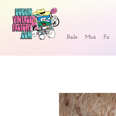
Baile
Mná
Fir