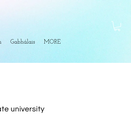
m
Gabhálais
MORE
te university