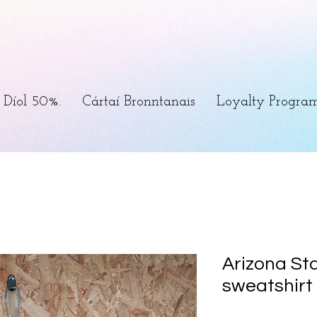
Díol 50%.
Cártaí Bronntanais
Loyalty Progra
Arizona Sta
sweatshirt