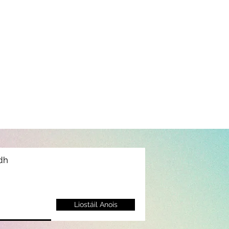
idh
Liostáil Anois