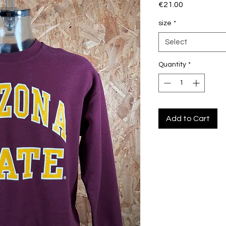
Price
€21.00
size
*
Select
Quantity
*
Add to Cart