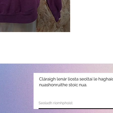
Cláraigh lenár liosta seoltaí le hagha
nuashonruithe stoic nua.