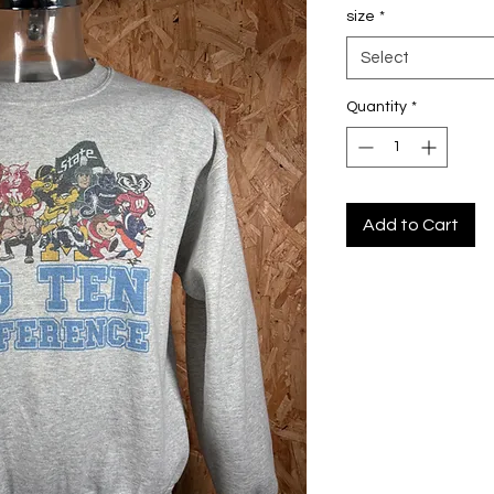
size
*
Select
Quantity
*
Add to Cart