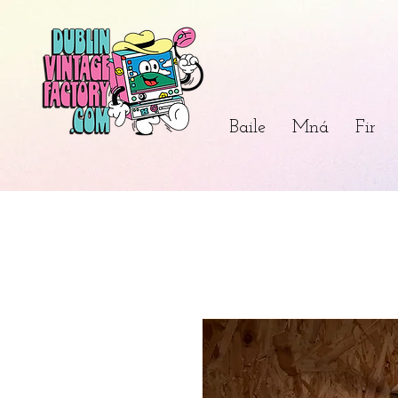
Baile
Mná
Fir