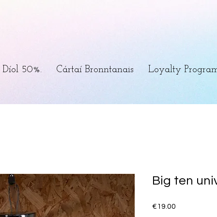
Díol 50%.
Cártaí Bronntanais
Loyalty Progra
Big ten uni
Price
€19.00