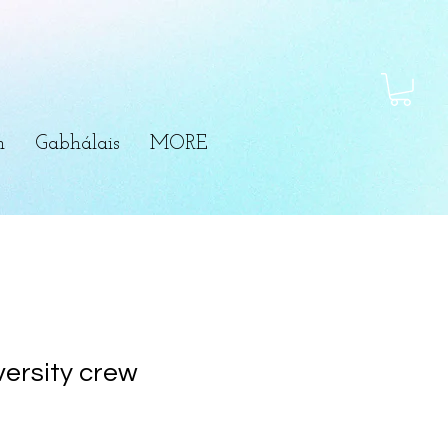
m
Gabhálais
MORE
versity crew