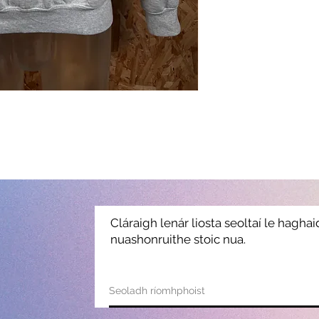
Cláraigh lenár liosta seoltaí le hagha
nuashonruithe stoic nua.