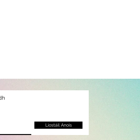
idh
Liostáil Anois