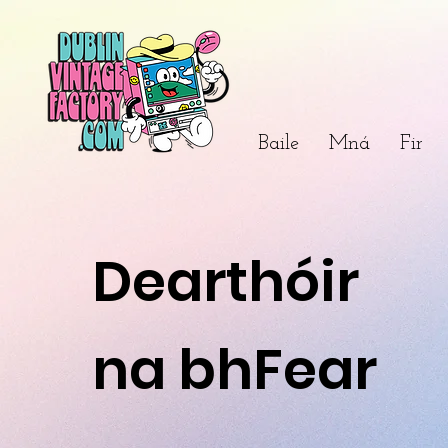
Baile
Mná
Fir
Dearthóir
na bhFear