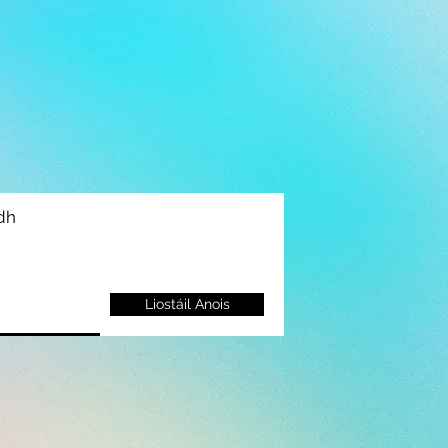
idh
Liostáil Anois