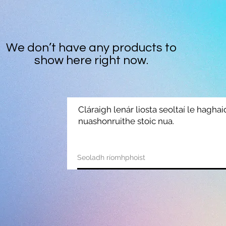
We don’t have any products to
show here right now.
Cláraigh lenár liosta seoltaí le hagha
nuashonruithe stoic nua.