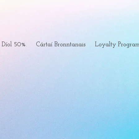
Díol 50%.
Cártaí Bronntanais
Loyalty Progra