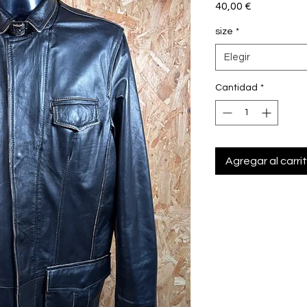
Precio
40,00 €
size
*
Elegir
Cantidad
*
Agregar al carri