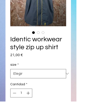
Identic workwear
style zip up shirt
Precio
21,00 €
size
*
Cantidad
*