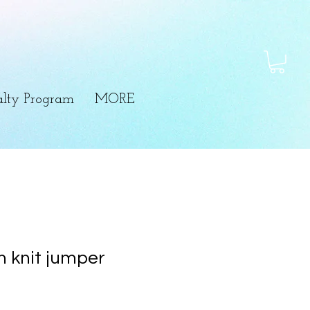
lty Program
MORE
n knit jumper