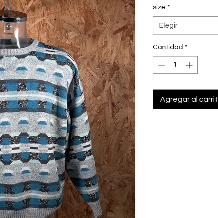
size
*
Elegir
Cantidad
*
Agregar al carri