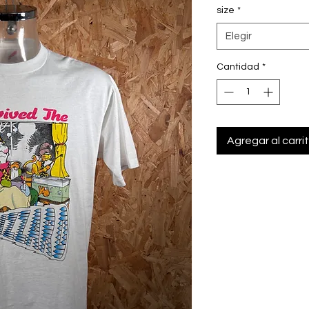
size
*
Elegir
Cantidad
*
Agregar al carri