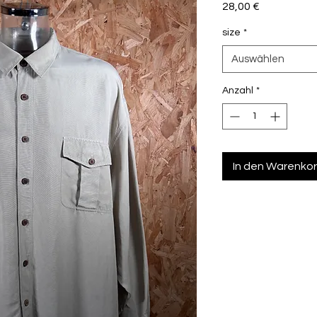
Preis
28,00 €
size
*
Auswählen
Anzahl
*
In den Warenko