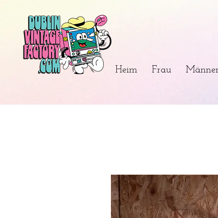
Heim
Frau
Männe