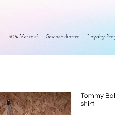
r
50% Verkauf
Geschenkkarten
Loyalty Pr
Tommy Bah
shirt