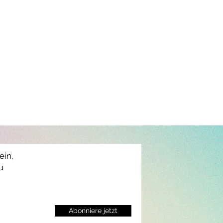
ein,
u
Abonniere jetzt