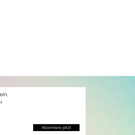
ein,
u
Abonniere jetzt