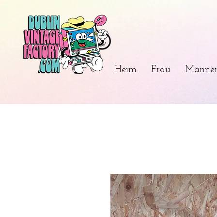
Heim
Frau
Männe