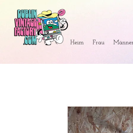
Heim
Frau
Männe