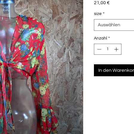
Preis
21,00 €
size
*
Auswählen
Anzahl
*
In den Warenko