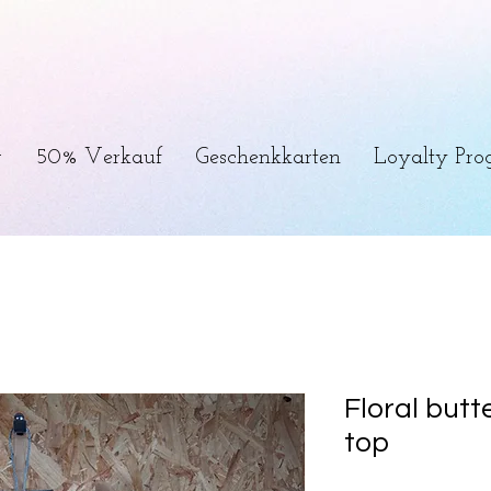
r
50% Verkauf
Geschenkkarten
Loyalty Pr
Floral butt
top