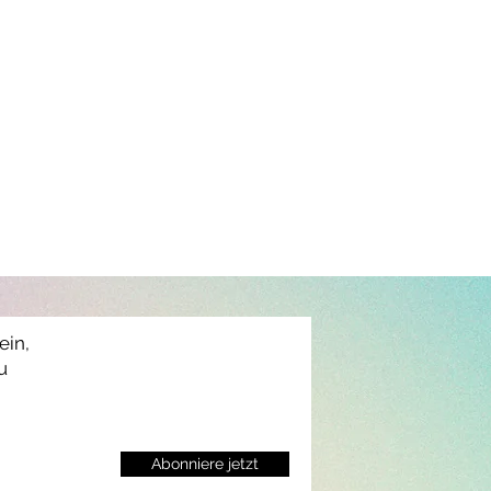
ein,
u
Abonniere jetzt