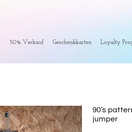
r
50% Verkauf
Geschenkkarten
Loyalty Pr
90’s pattern
jumper