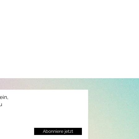
ein,
u
Abonniere jetzt