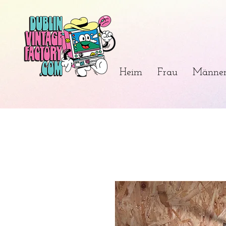
Heim
Frau
Männe