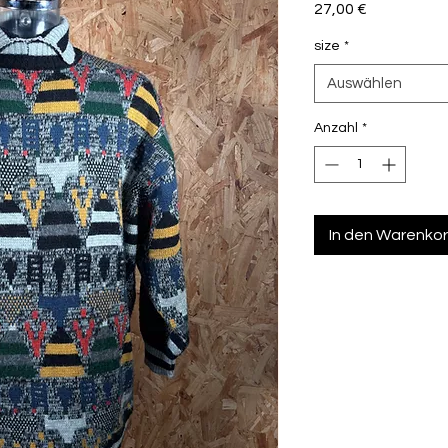
Preis
27,00 €
size
*
Auswählen
Anzahl
*
In den Warenko